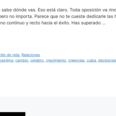
 sabe dónde vas. Eso está claro. Toda oposición va rind
pero no importa. Parece que no te cueste dedicarle las
ino continuo y recto hacia el éxito. Has superado …
tilo de vida
,
Relaciones
oestima
,
cambio
,
cerebro
,
crecimiento
,
creencias
,
culpa
,
decisione