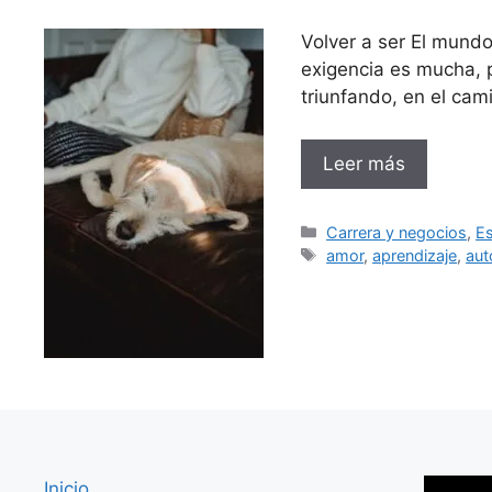
Volver a ser El mundo
exigencia es mucha, 
triunfando, en el cam
Leer más
Categorías
Carrera y negocios
,
Es
Etiquetas
amor
,
aprendizaje
,
aut
Inicio