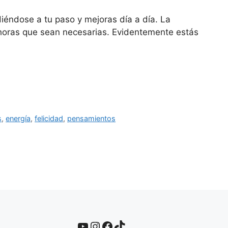
iéndose a tu paso y mejoras día a día. La
 horas que sean necesarias. Evidentemente estás
s
,
energía
,
felicidad
,
pensamientos
YouTube
Instagram
Facebook
TikTok