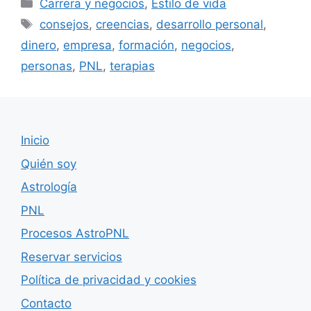
Categorías
Carrera y negocios
,
Estilo de vida
Etiquetas
consejos
,
creencias
,
desarrollo personal
,
dinero
,
empresa
,
formación
,
negocios
,
personas
,
PNL
,
terapias
Inicio
Quién soy
Astrología
PNL
Procesos AstroPNL
Reservar servicios
Política de privacidad y cookies
Contacto