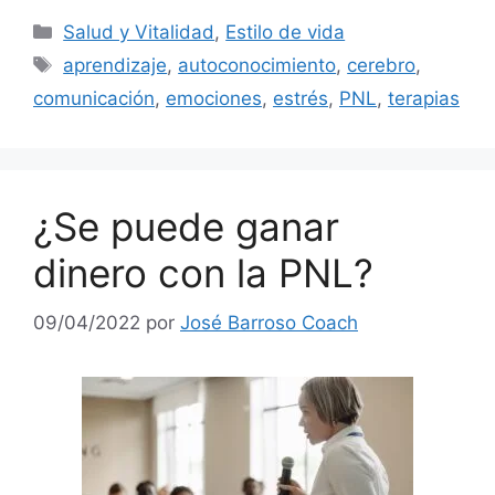
Categorías
Salud y Vitalidad
,
Estilo de vida
Etiquetas
aprendizaje
,
autoconocimiento
,
cerebro
,
comunicación
,
emociones
,
estrés
,
PNL
,
terapias
¿Se puede ganar
dinero con la PNL?
09/04/2022
por
José Barroso Coach