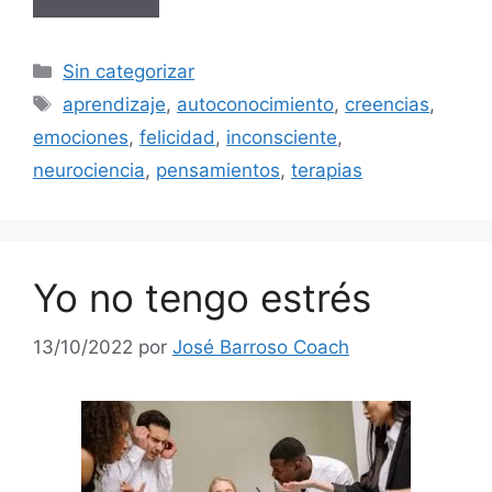
Categorías
Sin categorizar
Etiquetas
aprendizaje
,
autoconocimiento
,
creencias
,
emociones
,
felicidad
,
inconsciente
,
neurociencia
,
pensamientos
,
terapias
Yo no tengo estrés
13/10/2022
por
José Barroso Coach