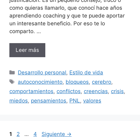
como quieras llamarlo, que conocí hace años
aprendiendo coaching y que te puede aportar
un interesante beneficio. Por eso te lo
comparto. …
Leer más
Categorías
Desarrollo personal
,
Estilo de vida
Etiquetas
autoconocimiento
,
bloqueos
,
cerebro
,
comportamientos
,
conflictos
,
creencias
,
crisis
,
miedos
,
pensamientos
,
PNL
,
valores
Página
Página
Página
1
2
…
4
Siguiente
→