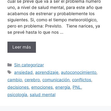
cuál se prevé que va a ser el problema número
uno, a nivel de salud mental, para este año que
acabamos de estrenar y probablemente los
siguientes. Si, como el tiempo meteorológico,
pero en problema: Previsto. Tiene narices, ya
se prevé hasta lo que nos …
Leer más
Categorías
Sin categorizar
Etiquetas
ansiedad
,
aprendizaje
,
autoconocimiento
,
cambio
,
cerebro
,
comunicación
,
conflictos
,
decisiones
,
emociones
,
energía
,
PNL
,
psicología
,
salud mental