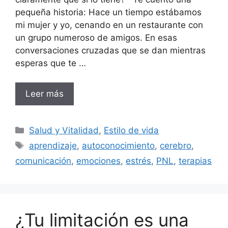
pequeña historia: Hace un tiempo estábamos
mi mujer y yo, cenando en un restaurante con
un grupo numeroso de amigos. En esas
conversaciones cruzadas que se dan mientras
esperas que te …
Leer más
Categorías
Salud y Vitalidad
,
Estilo de vida
Etiquetas
aprendizaje
,
autoconocimiento
,
cerebro
,
comunicación
,
emociones
,
estrés
,
PNL
,
terapias
¿Tu limitación es una