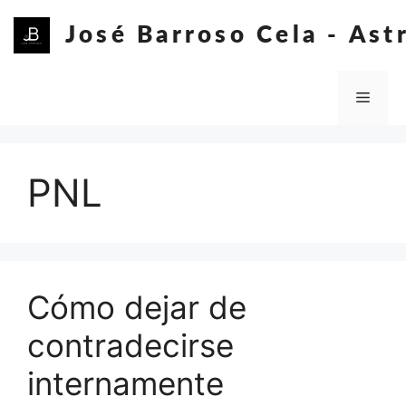
Saltar
al
José Barroso Cela - Ast
contenido
Me
PNL
Cómo dejar de
contradecirse
internamente