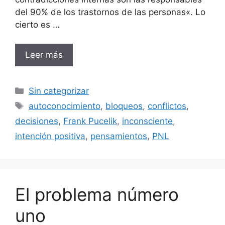
del 90% de los trastornos de las personas«. Lo
cierto es …
Leer más
Categorías
Sin categorizar
Etiquetas
autoconocimiento
,
bloqueos
,
conflictos
,
decisiones
,
Frank Pucelik
,
inconsciente
,
intención positiva
,
pensamientos
,
PNL
El problema número
uno